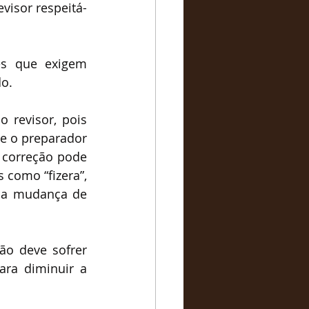
visor respeitá-
es que exigem 
do.
revisor, pois 
e o preparador 
 correção pode 
como “fizera”, 
ma mudança de 
o deve sofrer 
ra diminuir a 