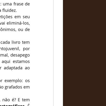
m: uma frase de 
 fluidez.
etições em seu 
i eliminá-los, 
ônimos, ou de 
ada livro tem 
ojuvenil, por 
rmal, desapego 
 aqui estamos 
r adaptada ao 
r exemplo: os 
o grafados em 
, não é? E tem 