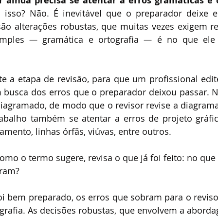
 ainda precisa se atentar a erros gramaticas e o
o isso? Não. É inevitável que o preparador deixe er
ão alterações robustas, que muitas vezes exigem re
imples 
—
 gramática e ortografia 
—
 é no que ele
te a etapa de revisão, para que um profissional edi
 busca dos erros que o preparador deixou passar. N
iagramado, de modo que o revisor revise a diagramaç
rabalho também se atentar a erros de projeto gráfic
mento, linhas órfãs, viúvas, entre outros. 
como o termo sugere, revisa o que já foi feito: no que
aram?
 bem preparado, os erros que sobram para o revisor 
grafia. As decisões robustas, que envolvem a abordag