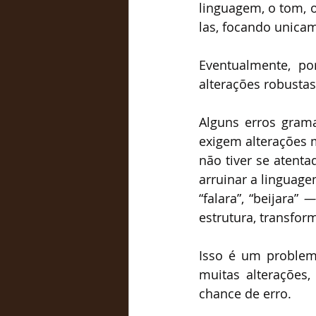
linguagem, o tom, o
las, focando unicam
Eventualmente, po
alterações robustas
Alguns erros gram
exigem alterações m
não tiver se atenta
arruinar a linguage
“falara”, “beijara” 
—
estrutura, transfo
Isso é um problem
muitas alterações
chance de erro.