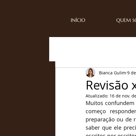
INÍCIO
QUEM 
Bianca Gulim
9 de
Revisão 
Atualizado:
16 de nov. d
Muitos confundem es
começo responden
preparação ou de re
saber que ele preci
escritos por escrito