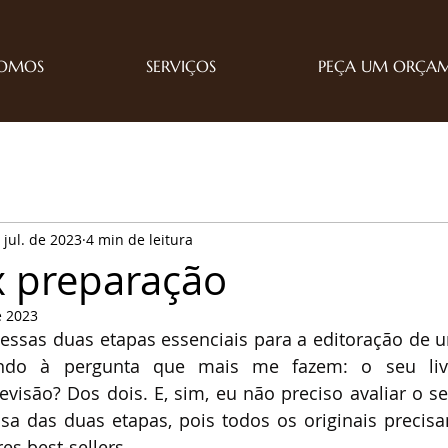
SOMOS
SERVIÇOS
PEÇA UM ORÇA
 jul. de 2023
4 min de leitura
x preparação
e 2023
sas duas etapas essenciais para a editoração de um 
do à pergunta que mais me fazem: o seu livr
visão? Dos dois. E, sim, eu não preciso avaliar o seu
sa das duas etapas, pois todos os originais precisam
res best-sellers.