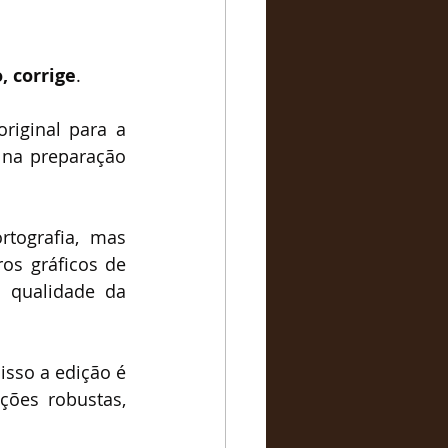
, corrige
. 
iginal para a 
 na preparação 
tografia, mas 
s gráficos de 
 qualidade da 
sso a edição é 
ões robustas, 