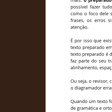
mais: 
o preparador
possível fazer tud
como o foco dele s
frases, os erros s
atenção.
É por isso que exis
texto preparado em
texto preparado é d
faz parte do seu t
alinhamento, espaça
Ou seja, o revisor, 
o diagramador err
Quando um texto foi
de gramática e orto