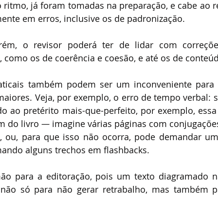
 ritmo, já foram tomadas na preparação, e cabe ao re
ente em erros, inclusive os de padronização. 
rém, o revisor poderá ter de lidar com correçõ
, como os de coerência e coesão, e até os de conteú
aticais também podem ser um inconveniente para o 
aiores. Veja, por exemplo, o erro de tempo verbal: s
do ao pretérito mais-que-perfeito, por exemplo, essa
m do livro 
—
 imagine várias páginas com conjugações 
, ou, para que isso não ocorra, pode demandar u
rmando alguns trechos em flashbacks.
ão para a editoração, pois um texto diagramado nã
, não só para não gerar retrabalho, mas também pa