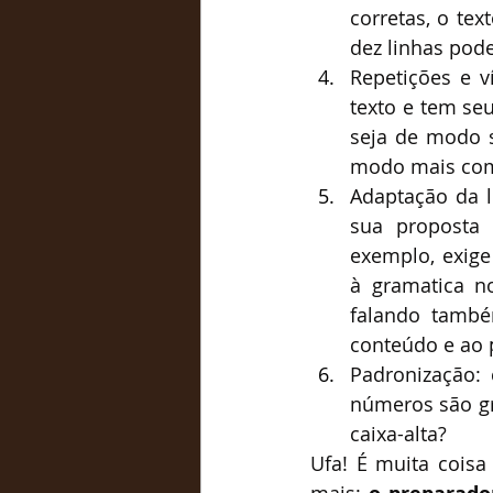
corretas, o tex
dez linhas pode 
Repetições e v
texto e tem seu
seja de modo s
modo mais comp
Adaptação da l
sua proposta 
exemplo, exige
à gramatica n
falando também
conteúdo e ao 
Padronização: 
números são gr
caixa-alta?
Ufa! É muita coisa