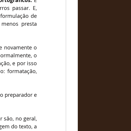
rtográficos.
 É 
ros passar. E, 
formulação de 
 menos presta 
te novamente o 
ormalmente, o 
ão, e por isso 
o: formatação, 
 o preparador e 
são, no geral, 
em do texto, a 