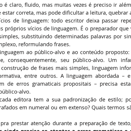
to é claro, fluido, mas muitas vezes é preciso ir alé
estar correta, mas pode dificultar a leitura, quebrar a
ícios de linguagem: todo escritor deixa passar rep
s próprios vícios de linguagem. É o preparador que va
imples, substituindo determinadas palavras por sin
lexo, reformulando frases.
inguagem ao público-alvo e ao conteúdo proposto: c
e, consequentemente, seu público-alvo. Um infant
 construção de frases mais simples, linguagem info
ormativa, entre outros. A linguagem abordada – e
 de erros gramaticais propositais – precisa esta
público-alvo.
cada editora tem a sua padronização de estilo; po
afados em numeral ou em extenso? Quais termos sã
 pra prestar atenção durante a preparação de texto