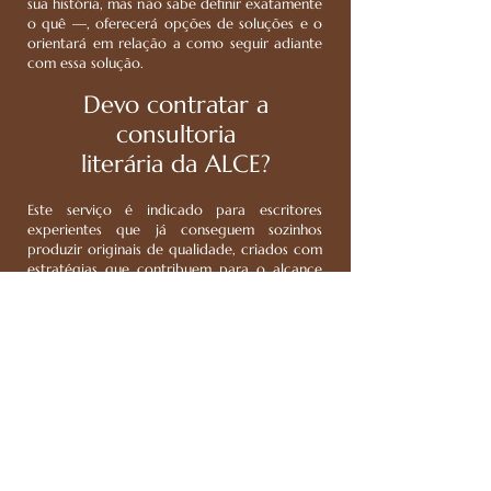
sua história, mas não sabe definir exatamente
o quê —, oferecerá opções de soluções e o
orientará em relação a como seguir adiante
com essa solução.
Devo contratar a
consultoria
literária da ALCE?
Este serviço é indicado para escritores
experientes que já conseguem sozinhos
produzir originais de qualidade, criados com
estratégias que contribuem para o alcance
dos objetivos traçados para sua carreira, mas
estão encontrando dificuldades em
determinado aspecto de sua criação literária
e sabem que, com ajuda na resolução desse
problema, estarão aptos para, sozinhos,
seguirem adiante no projeto.
PEÇA SEU ORÇAMENTO